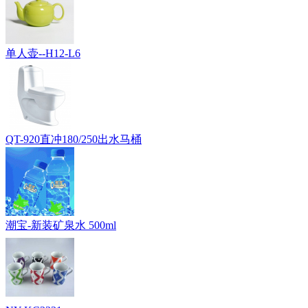
单人壶--H12-L6
QT-920直冲180/250出水马桶
潮宝-新装矿泉水 500ml