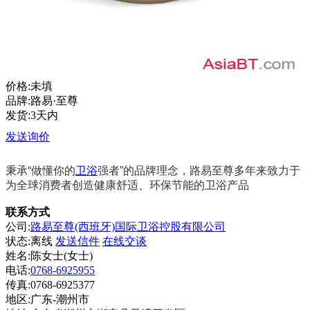
价格:未填
品牌:路易·至尊
发货:3天内
发送询价
秉承“做懂你的
卫浴
强者”的品牌理念，路易至尊多年来致力于
为全球消费者创造健康舒适、环保节能的卫浴产品
联系方式
公司:
路易至尊(西班牙)国际卫浴控股有限公司
状态:
离线
发送信件
在线交谈
姓名:陈女士(女士)
电话:
0768-6925955
传真:0768-6925377
地区:广东-潮州市