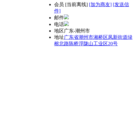
会员
[
当前离线
]
[加为商友]
[发送信
件]
邮件
电话
地区
广东-潮州市
地址
广东省潮州市湘桥区凤新街道绿
榕北路陈桥浮陇山工业区20号