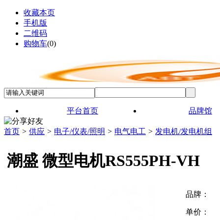
收藏本页
手机版
二维码
购物车
(
0
)
平台首页
品牌馆
首页
>
供应
>
电子/仪表/照明
>
电气电工
>
发电机/发电机组
潮盛 微型电机RS555PH-VH
品牌：
单价：