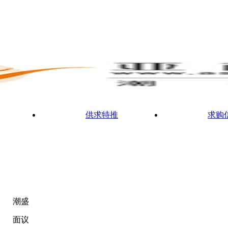
供求特推
求购
潮盛
面议