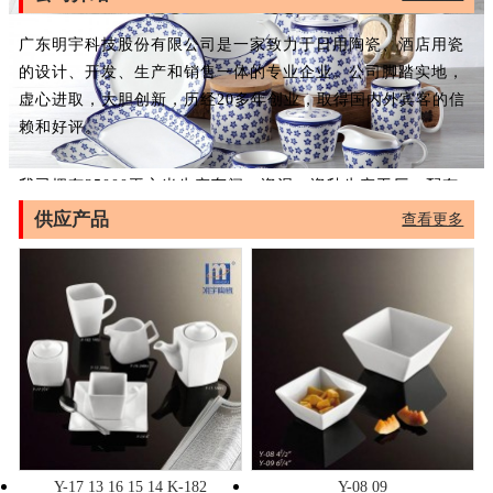
广东明宇科技股份有限公司是一家致力于日用陶瓷、酒店用瓷
的设计、开发、生产和销售一体的专业企业。公司脚踏实地，
虚心进取，大胆创新，历经20多年创业，取得国内外宾客的信
赖和好评。
我司拥有35000平方米生产车间，瓷泥、瓷釉生产工厂，配有
自动上釉生产线，产品经85米高温隧道窑炼制而成，使釉面更
供应产品
查看更多
均匀更明亮，可适用于高温消毒碗柜和微波炉，是星级宾馆、
酒店和家庭的首选用品。
产品通过美国CCIB资格认证，获得ISO9001:2000质量管理体
系认证。
广东明宇科技股份有限公司公司热诚欢迎海内外宾客携手合
作，共创美好未来。洽询。
Y-17 13 16 15 14 K-182
Y-08 09