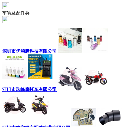
车辆及配件类
深圳市优鸿腾科技有限公司
江门市珠峰摩托车有限公司