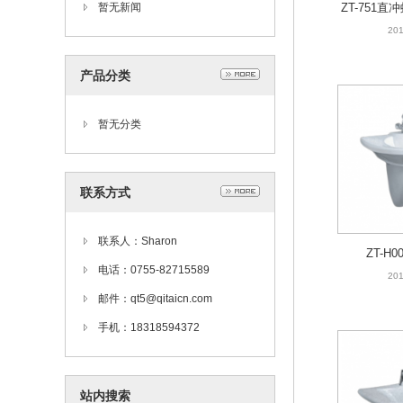
暂无新闻
ZT-751直
0/3
201
产品分类
暂无分类
联系方式
联系人：Sharon
ZT-H
电话：0755-82715589
201
邮件：qt5@qitaicn.com
手机：18318594372
站内搜索