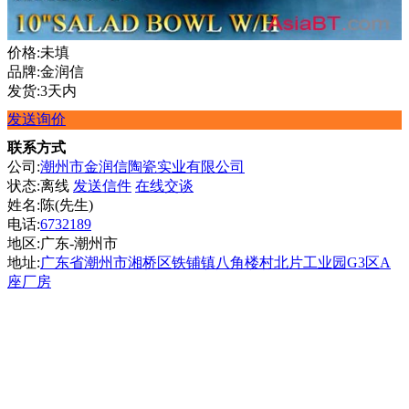
价格:未填
品牌:金润信
发货:3天内
发送询价
联系方式
公司:
潮州市金润信陶瓷实业有限公司
状态:
离线
发送信件
在线交谈
姓名:陈(先生)
电话:
6732189
地区:广东-潮州市
地址:
广东省潮州市湘桥区铁铺镇八角楼村北片工业园G3区A
座厂房