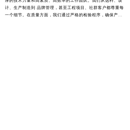
厚的技术力量和高素质、高效率的工作团队。我们从选料、设
计、生产制造到 品牌管理，甚至工程项目、社群客户都尊重每
一个细节。在质量方面，我们通过严格的检验程序，确保产品
的完 美无暇，这是以证明企业追求完美品质的承诺。企业系列
产品意味着杰出的设计创意，融汇了空间灵感生活及对 视觉形
态的独到见解。 日益提高的全球视野，令我们始终占据着一种
超越的高度。作为一家志存着高远的企业，华源陶瓷一直憧憬
着未来，并将继续以丰富的灵感和天赋的创意，为你呈献超凡
的艺术结晶。