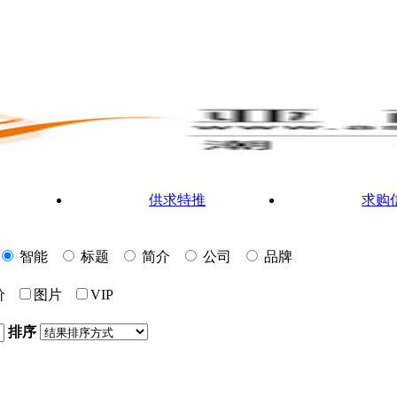
供求特推
求购
智能
标题
简介
公司
品牌
价
图片
VIP
排序