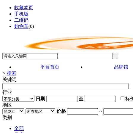
收藏本页
手机版
二维码
购物车
(
0
)
平台首页
品牌馆
>
搜索
关键词
行业
日期
至
标
地区
价格
~
类别
全部