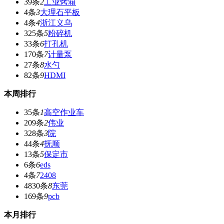
39条
2
工业烤箱
4条
3
大理石平板
4条
4
浙江义乌
325条
5
粉碎机
33条
6
打孔机
170条
7
计量泵
27条
8
水勺
82条
9
HDMI
本周排行
35条
1
高空作业车
209条
2
伟业
328条
3
院
44条
4
抚顺
13条
5
保定市
6条
6
eds
4条
7
2408
4830条
8
东莞
169条
9
pcb
本月排行