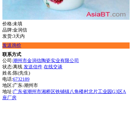
价格:未填
品牌:金润信
发货:3天内
发送询价
联系方式
公司:
潮州市金润信陶瓷实业有限公司
状态:
离线
发送信件
在线交谈
姓名:陈(先生)
电话:
6732189
地区:广东-潮州市
地址:
广东省潮州市湘桥区铁铺镇八角楼村北片工业园G3区A
座厂房